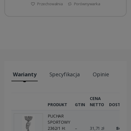
Przechowalnia
Porównywarka
Warianty
Specyfikacja
Opinie
Wys
CENA
PRODUKT
GTIN
NETTO
DOSTĘPN
PUCHAR
SPORTOWY
2362/1 H:
–
31,71 zł
84 szt.