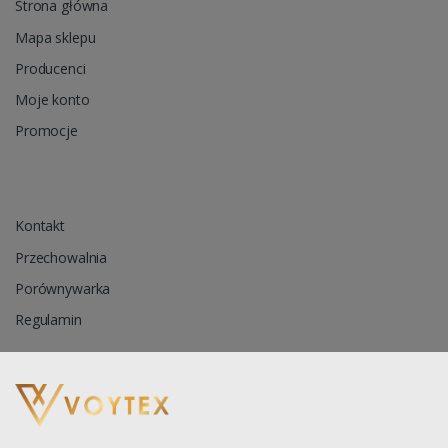
Strona główna
Mapa sklepu
Producenci
Moje konto
Promocje
Kontakt
Przechowalnia
Porównywarka
Regulamin
Reklamacja
Zapytanie ofertowe