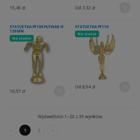
15,45 zł
Od 7,32 zł
STATUETKA PF109 PŁYWAK H:
STATUETKA PF110
130 MM
Na stanie
Na stanie
Od 8,94 zł
10,57 zł
Wyświetlono 1–20 z 39 wyników
‹
1
2
›