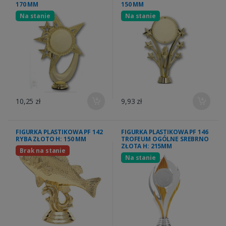
170 MM
150 MM
Na stanie
Na stanie
10,25 zł
9,93 zł
FIGURKA PLASTIKOWA PF 142
FIGURKA PLASTIKOWA PF 146
RYBA ZŁOTO H: 150 MM
TROFEUM OGÓLNE SREBRNO
ZŁOTA H: 215MM
Brak na stanie
Na stanie