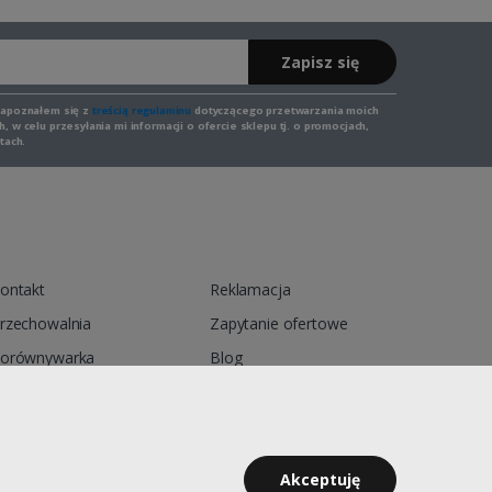
Zapisz się
zapoznałem się z
treścią regulaminu
dotyczącego przetwarzania moich
 w celu przesyłania mi informacji o ofercie sklepu tj. o promocjach,
tach.
ontakt
Reklamacja
rzechowalnia
Zapytanie ofertowe
orównywarka
Blog
egulamin
Polityka prywatności
Akceptuję