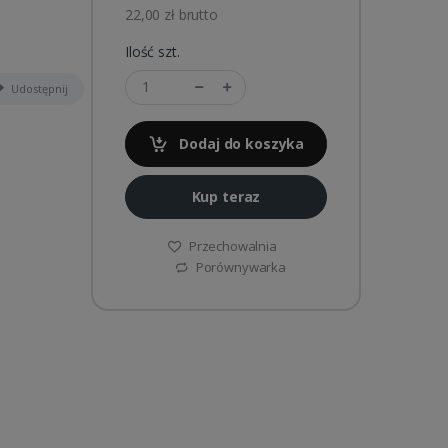
22,00 zł brutto
Ilość szt.
Udostępnij
Dodaj do koszyka
Kup teraz
Przechowalnia
Porównywarka