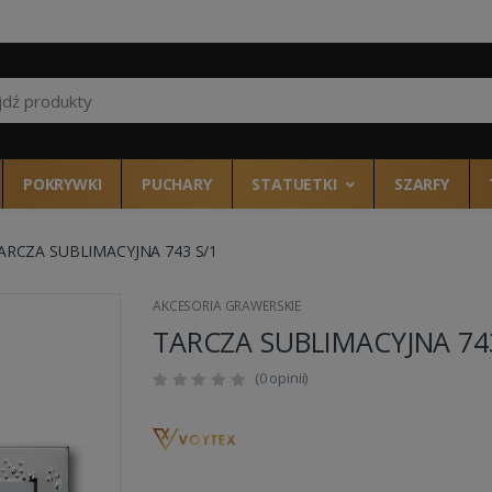
Wszystkie kategor
POKRYWKI
PUCHARY
STATUETKI
SZARFY
ARCZA SUBLIMACYJNA 743 S/1
AKCESORIA GRAWERSKIE
TARCZA SUBLIMACYJNA 743
(0 opinii)