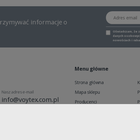
Adres email
otrzymywać informacje o
Oświadczam, że 
danych osobowych,
nowościach i raba
Menu główne
Strona główna
K
Nasz adres e-mail
Mapa sklepu
P
info@voytex.com.pl
Producenci
P
Moje konto
R
Promocje
zymin, Polska