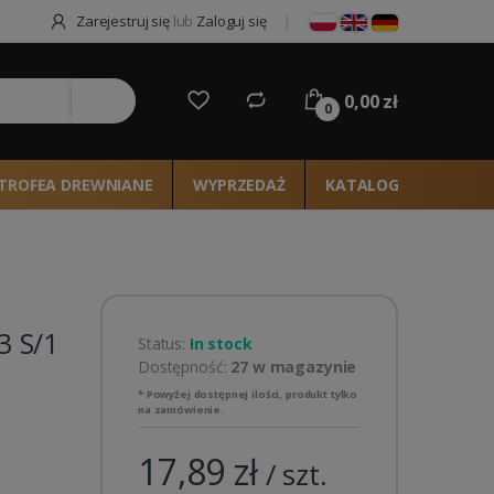
Zarejestruj się
lub
Zaloguj się
0,00 zł
ie
0
TROFEA DREWNIANE
WYPRZEDAŻ
KATALOG 2026
 S/1
Status:
In stock
Dostępność:
27 w magazynie
* Powyżej dostępnej ilości, produkt tylko
na zamówienie.
17,89 zł
/ szt.