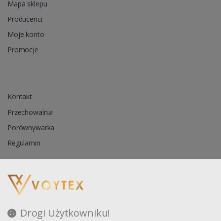
Mapa sklepu
Producenci
Moje konto
Promocje
Kontakt
Przechowalnia
Porównywarka
Regulamin
Reklamacja
Zapytanie ofertowe
Drogi Użytkowniku!
Blog