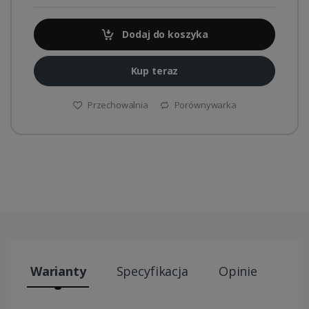
Dodaj do koszyka
Kup teraz
Przechowalnia
Porównywarka
Warianty
Specyfikacja
Opinie
Wys