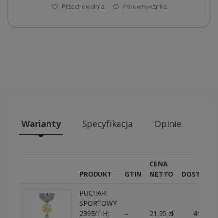
Przechowalnia
Porównywarka
Warianty
Specyfikacja
Opinie
Wys
CENA
PRODUKT
GTIN
NETTO
DOSTĘPN
PUCHAR
SPORTOWY
2393/1 H;
–
21,95 zł
41 szt.