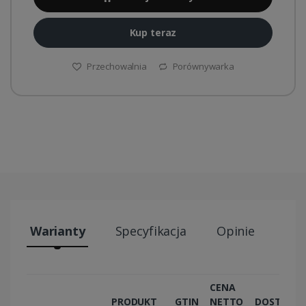
Kup teraz
Przechowalnia
Porównywarka
Warianty
Specyfikacja
Opinie
Wys
CENA
PRODUKT
GTIN
NETTO
DOSTĘPN