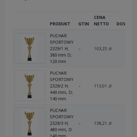
CENA
PRODUKT
GTIN
NETTO
DOSTĘPN
PUCHAR
SPORTOWY
2329/1 H;
–
103,25 zł
0 szt.
380 mm D;
120 mm
PUCHAR
SPORTOWY
2329/2 H;
–
113,01 zł
9 szt.
440 mm, D;
140 mm
PUCHAR
SPORTOWY
2329/3 H;
–
138,21 zł
0 szt.
480 mm, D
140 mm