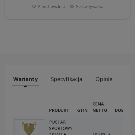
Przechowalnia
Porównywarka
Warianty
Specyfikacja
Opinie
Wys
CENA
PRODUKT
GTIN
NETTO
DOSTĘPN
PUCHAR
SPORTOWY
2316/1 H:
–
104,88 zł
0 szt.