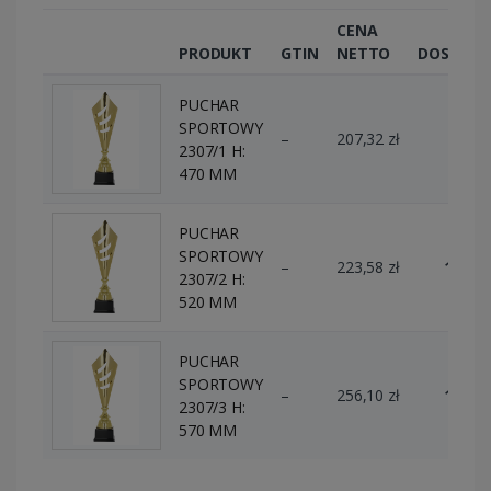
CENA
PRODUKT
GTIN
NETTO
DOSTĘPN
PUCHAR
SPORTOWY
–
207,32 zł
0 szt.
2307/1 H:
470 MM
PUCHAR
SPORTOWY
–
223,58 zł
18 szt
2307/2 H:
520 MM
PUCHAR
SPORTOWY
–
256,10 zł
18 szt
2307/3 H:
570 MM