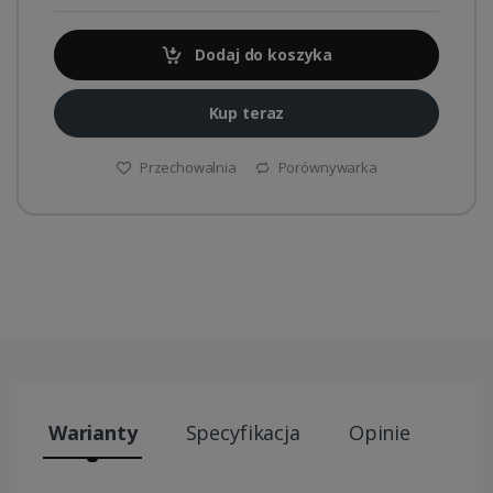
Dodaj do koszyka
Kup teraz
Przechowalnia
Porównywarka
Warianty
Specyfikacja
Opinie
Wys