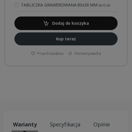
TABLICZKA GRAWEROWANA 80x30 MM
(8,13 zł)
Dodaj do koszyka
Kup teraz
Przechowalnia
Porównywarka
Warianty
Specyfikacja
Opinie
Wys