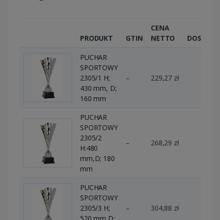
CENA
PRODUKT
GTIN
NETTO
DOSTĘPN
PUCHAR
SPORTOWY
2305/1 H;
–
229,27 zł
1 szt.
430 mm, D;
160 mm
PUCHAR
SPORTOWY
2305/2
–
268,29 zł
3 szt.
H:480
mm,D; 180
mm
PUCHAR
SPORTOWY
2305/3 H;
–
304,88 zł
2 szt.
520 mm D;