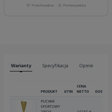
Przechowalnia
Porównywarka
Warianty
Specyfikacja
Opinie
Wys
CENA
PRODUKT
GTIN
NETTO
DOSTĘPN
PUCHAR
SPORTOWY
2302/1
–
247,97 zł
0 szt.