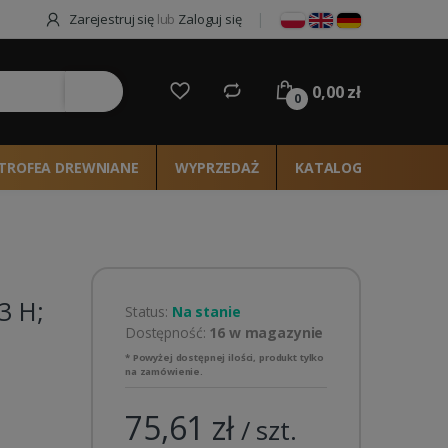
Zarejestruj się
lub
Zaloguj się
0,00 zł
ie
0
TROFEA DREWNIANE
WYPRZEDAŻ
KATALOG 2026
3 H;
Status:
Na stanie
Dostępność:
16 w magazynie
* Powyżej dostępnej ilości, produkt tylko
na zamówienie.
75,61 zł
/ szt.