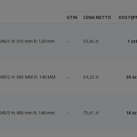
GTIN
CENA NETTO
DOSTĘP
5/1 H; 310 mm R; 120 mm
–
53,66 zł
1 szt
5/2 H: 360 MM D: 140 MM
–
64,23 zł
30 sz
5/3 H; 400 mm R; 140 mm
–
75,61 zł
16 sz