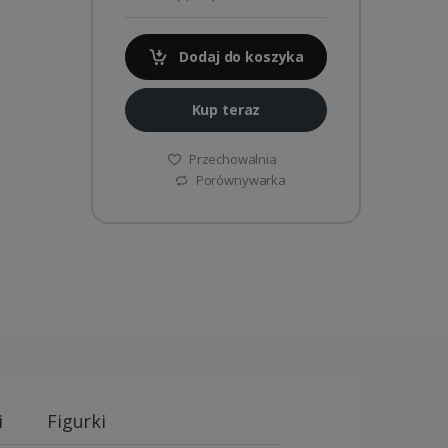
Dodaj do koszyka
Kup teraz
Przechowalnia
Porównywarka
i
Figurki