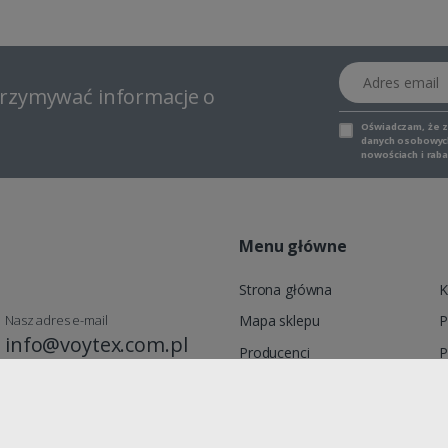
Adres email
otrzymywać informacje o
Oświadczam, że 
danych osobowych,
nowościach i raba
Menu główne
Strona główna
K
Nasz adres e-mail
Mapa sklepu
P
info@voytex.com.pl
Producenci
P
Moje konto
R
Promocje