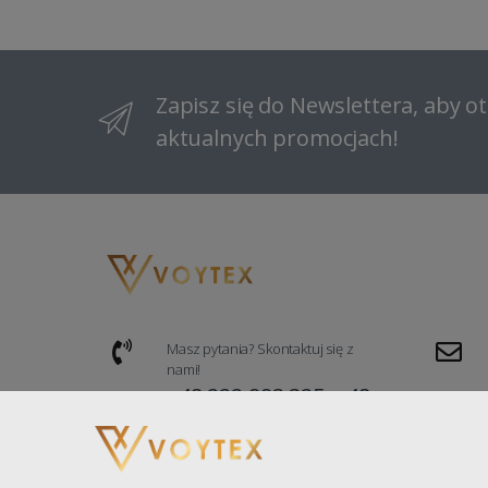
Zapisz się do Newslettera, aby 
aktualnych promocjach!
Masz pytania? Skontaktuj się z
nami!
+48 222 993 325, +48
535 669 876
Dane kontaktowe