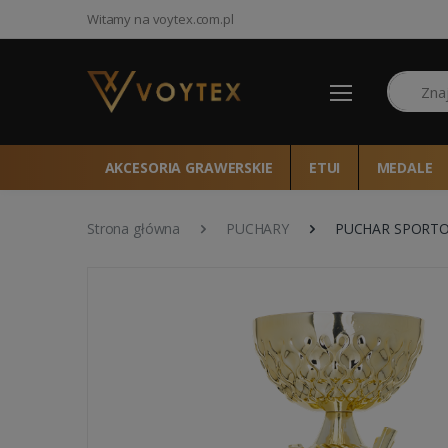
Witamy na voytex.com.pl
Szukaj
AKCESORIA GRAWERSKIE
ETUI
MEDALE
Strona główna
PUCHARY
PUCHAR SPORTOW