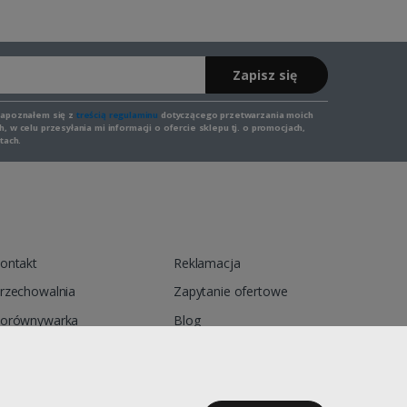
Zapisz się
zapoznałem się z
treścią regulaminu
dotyczącego przetwarzania moich
 w celu przesyłania mi informacji o ofercie sklepu tj. o promocjach,
tach.
ontakt
Reklamacja
rzechowalnia
Zapytanie ofertowe
orównywarka
Blog
egulamin
Polityka prywatności