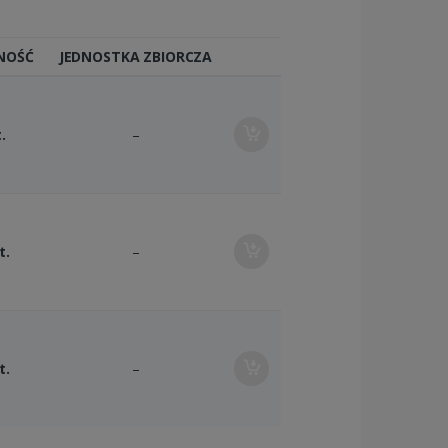
NOŚĆ
JEDNOSTKA ZBIORCZA
.
–
t.
–
t.
–