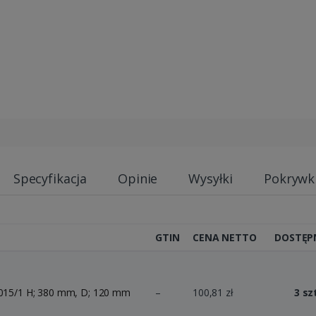
Specyfikacja
Opinie
Wysyłki
Pokrywk
GTIN
CENA NETTO
DOSTĘP
5/1 H; 380 mm, D; 120 mm
–
100,81 zł
3 sz