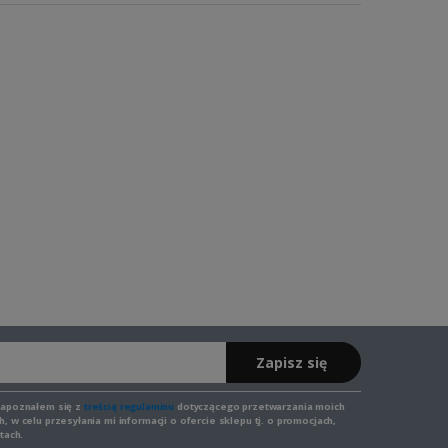
Zapisz się
zapoznałem się z
treścią regulaminu
dotyczącego przetwarzania moich
 w celu przesyłania mi informacji o ofercie sklepu tj. o promocjach,
tach.