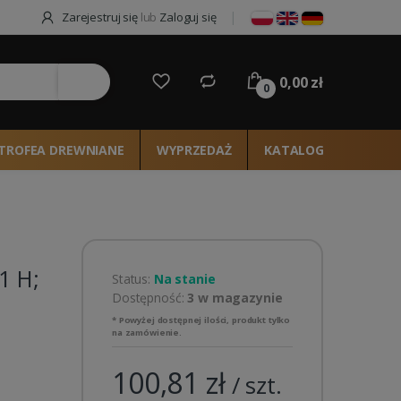
Zarejestruj się
lub
Zaloguj się
0,00 zł
ie
0
TROFEA DREWNIANE
WYPRZEDAŻ
KATALOG 2026
1 H;
Status:
Na stanie
Dostępność:
3 w magazynie
* Powyżej dostępnej ilości, produkt tylko
na zamówienie.
100,81 zł
/ szt.