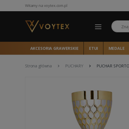
Witamy na voytex.com.pl
Szukaj
AKCESORIA GRAWERSKIE
ETUI
MEDALE
Strona główna
PUCHARY
PUCHAR SPORTOW