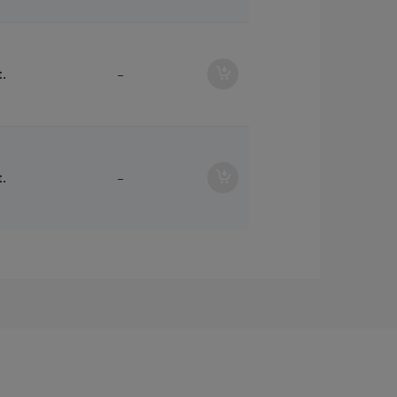
t.
–
t.
–