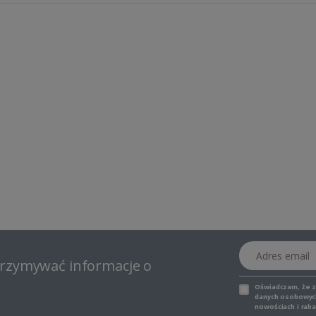
Adres email
otrzymywać informacje o
Oświadczam, że 
danych osobowych,
nowościach i raba