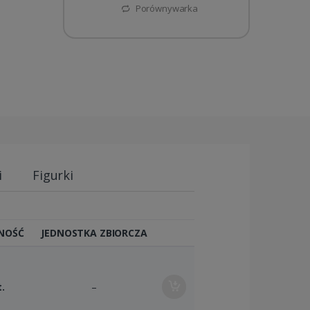
Porównywarka
i
Figurki
NOŚĆ
JEDNOSTKA ZBIORCZA
t.
–