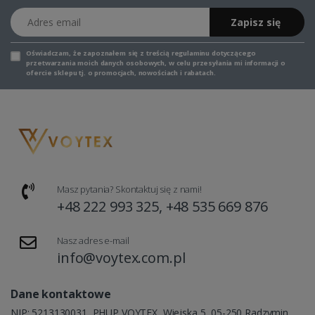
Adres email
Zapisz się
Oświadczam, że zapoznałem się z
treścią regulaminu
dotyczącego
przetwarzania moich danych osobowych, w celu przesyłania mi informacji o
ofercie sklepu tj. o promocjach, nowościach i rabatach.
Masz pytania? Skontaktuj się z nami!
+48 222 993 325, +48 535 669 876
Nasz adres e-mail
info@voytex.com.pl
Dane kontaktowe
NIP: 5213130031, PHUP VOYTEX, Wiejska 5, 05-250 Radzymin,