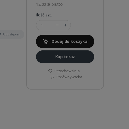
12,00 zł brutto
Ilość szt.
Udostępnij
Dodaj do koszyka
Kup teraz
Przechowalnia
Porównywarka