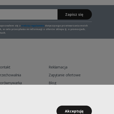
Zapisz się
zapoznałem się z
treścią regulaminu
dotyczącego przetwarzania moich
 w celu przesyłania mi informacji o ofercie sklepu tj. o promocjach,
tach.
ontakt
Reklamacja
rzechowalnia
Zapytanie ofertowe
orównywarka
Blog
egulamin
Polityka prywatności
Akceptuję