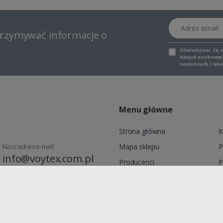
Adres email
otrzymywać informacje o
Oświadczam, że 
danych osobowych,
nowościach i raba
Menu główne
Strona główna
K
Nasz adres e-mail
Mapa sklepu
P
info@voytex.com.pl
Producenci
P
Moje konto
R
Promocje
zymin, Polska