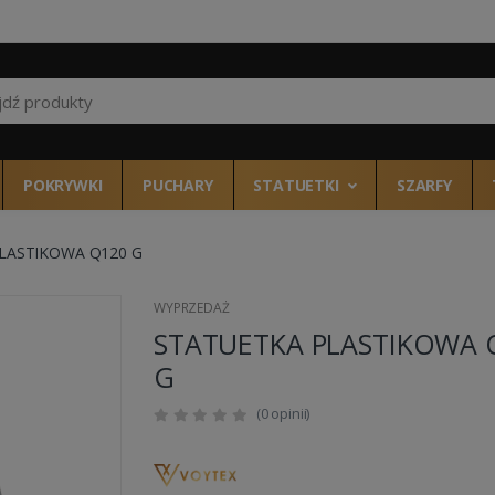
Wszystkie kategor
POKRYWKI
PUCHARY
STATUETKI
SZARFY
LASTIKOWA Q120 G
WYPRZEDAŻ
STATUETKA PLASTIKOWA 
G
(0 opinii)