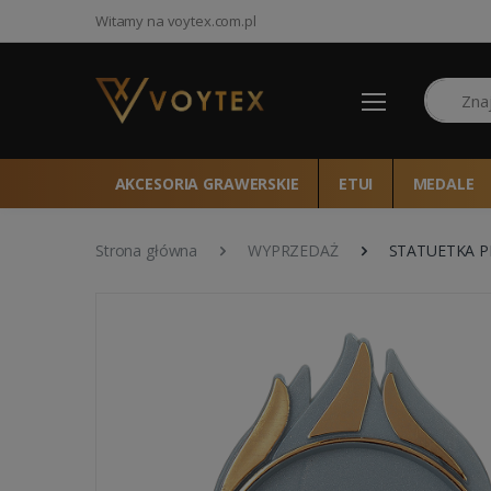
Witamy na voytex.com.pl
Szukaj
AKCESORIA GRAWERSKIE
ETUI
MEDALE
Strona główna
WYPRZEDAŻ
STATUETKA P