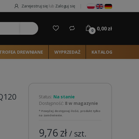
Zarejestruj się
lub
Zaloguj się
0,00 zł
ie
0
TROFEA DREWNIANE
WYPRZEDAŻ
KATALOG 2026
Q120
Status:
Na stanie
Dostępność:
8 w magazynie
* Powyżej dostępnej ilości, produkt tylko
na zamówienie.
9,76 zł
/ szt.