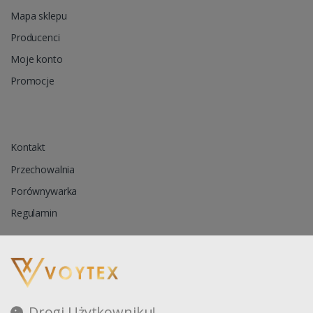
Mapa sklepu
Producenci
Moje konto
Promocje
Kontakt
Przechowalnia
Porównywarka
Regulamin
Reklamacja
Zapytanie ofertowe
Drogi Użytkowniku!