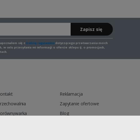
Zapisz się
zapoznałem się z
treścią regulaminu
dotyczącego przetwarzania moich
 w celu przesyłania mi informacji o ofercie sklepu tj. o promocjach,
tach.
ontakt
Reklamacja
rzechowalnia
Zapytanie ofertowe
orównywarka
Blog
egulamin
Polityka prywatności