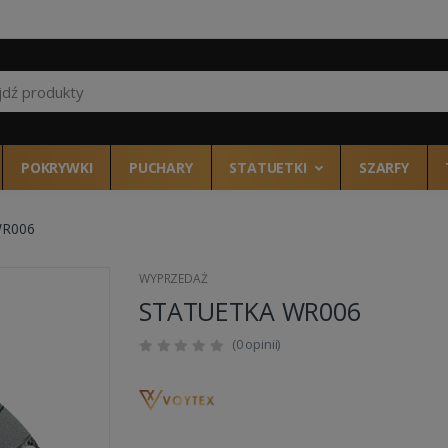
Wszystkie kategor
POKRYWKI
PUCHARY
STATUETKI
SZARFY
WR006
WYPRZEDAŻ
STATUETKA WR006
(0 opinii)