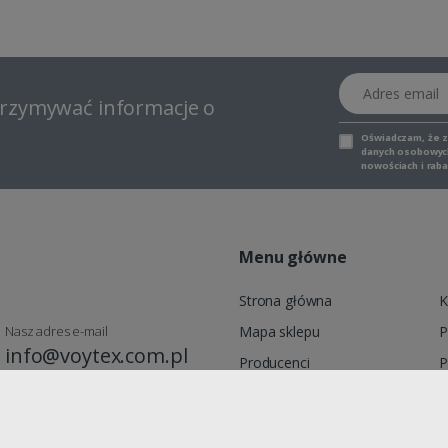
Adres email
otrzymywać informacje o
Oświadczam, że 
danych osobowych,
nowościach i raba
Menu główne
Strona główna
K
Nasz adres e-mail
Mapa sklepu
P
info@voytex.com.pl
Producenci
P
Moje konto
R
Promocje