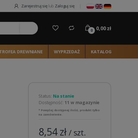
Zarejestruj się
lub
Zaloguj się
0,00 zł
ie
0
TROFEA DREWNIANE
WYPRZEDAŻ
KATALOG 2026
Status:
Na stanie
Dostępność:
11 w magazynie
* Powyżej dostępnej ilości, produkt tylko
na zamówienie.
8,54 zł
/ szt.