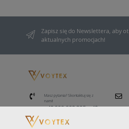
Zapisz się do Newslettera, aby 
aktualnych promocjach!
Masz pytania? Skontaktuj się z
nami!
+48 222 993 325, +48
535 669 876