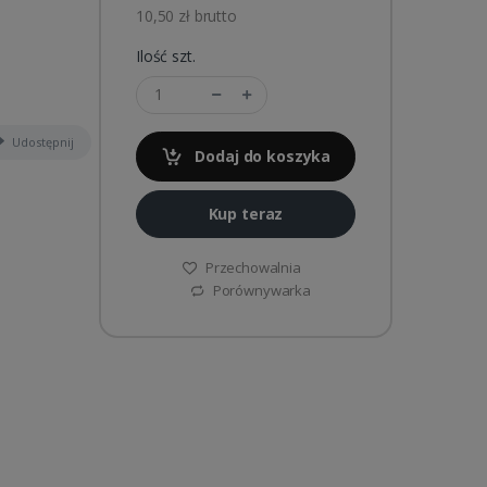
10,50 zł brutto
Ilość szt.
Udostępnij
Dodaj do koszyka
Kup teraz
Przechowalnia
Porównywarka