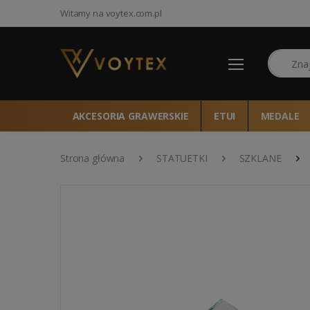
Witamy na voytex.com.pl
Szukaj
AKCESORIA GRAWERSKIE
ETUI
MEDALE
Strona główna
STATUETKI
SZKLANE