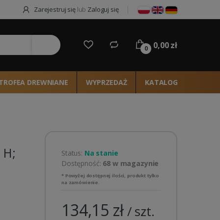
Zarejestruj się
lub
Zaloguj się
0,00 zł
ie
0
TROFEA DREWNIANE
WYPRZEDAŻ
KATALOG 2026
 H;
Status:
Na stanie
Dostępność:
68 w magazynie
* Powyżej dostępnej ilości, produkt tylko
na zamówienie.
134,15 zł
/ szt.