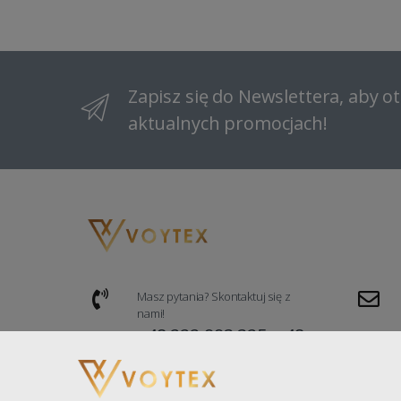
Zapisz się do Newslettera, aby 
aktualnych promocjach!
Masz pytania? Skontaktuj się z
nami!
+48 222 993 325, +48
535 669 876