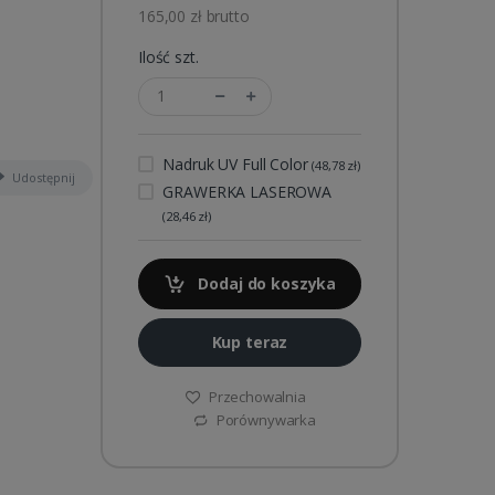
165,00 zł brutto
Ilość szt.
Nadruk UV Full Color
(48,78 zł)
Udostępnij
GRAWERKA LASEROWA
(28,46 zł)
Dodaj do koszyka
Kup teraz
Przechowalnia
Porównywarka