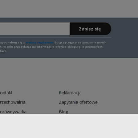
Zapisz się
zapoznałem się z
treścią regulaminu
dotyczącego przetwarzania moich
 w celu przesyłania mi informacji o ofercie sklepu tj. o promocjach,
tach.
ontakt
Reklamacja
rzechowalnia
Zapytanie ofertowe
orównywarka
Blog
egulamin
Polityka prywatności