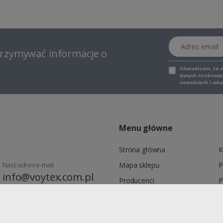
Adres email
otrzymywać informacje o
Oświadczam, że 
danych osobowych,
nowościach i raba
Menu główne
Strona główna
K
Nasz adres e-mail
Mapa sklepu
P
info@voytex.com.pl
Producenci
P
Moje konto
R
Promocje