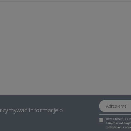
Adres email
otrzymywać informacje o
Oświadczam, że 
danych osobowych,
nowościach i raba