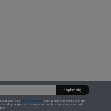
Zapisz się
zapoznałem się z
treścią regulaminu
dotyczącego przetwarzania moich
 w celu przesyłania mi informacji o ofercie sklepu tj. o promocjach,
tach.