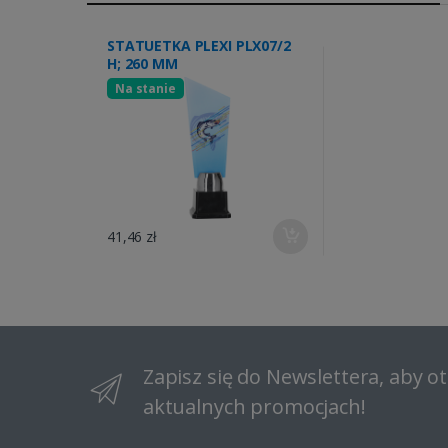
STATUETKA PLEXI PLX07/2
H; 260 MM
Na stanie
41,46 zł
Zapisz się do Newslettera, aby 
aktualnych promocjach!