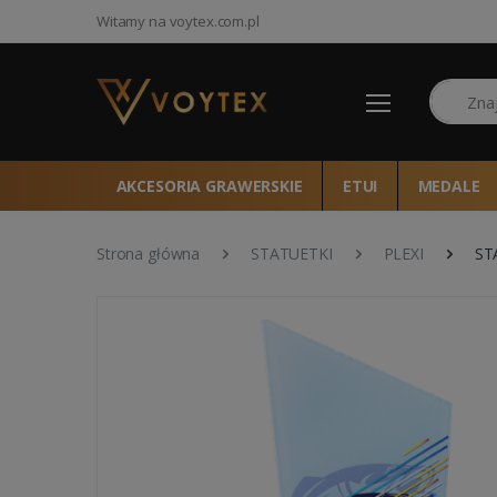
Witamy na voytex.com.pl
Szukaj
AKCESORIA GRAWERSKIE
ETUI
MEDALE
Strona główna
STATUETKI
PLEXI
ST