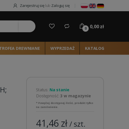
Zarejestruj się
lub
Zaloguj się
0,00 zł
ie
0
TROFEA DREWNIANE
WYPRZEDAŻ
KATALOG 2026
H;
Status:
Na stanie
Dostępność:
3 w magazynie
* Powyżej dostępnej ilości, produkt tylko
na zamówienie.
41,46 zł
/ szt.