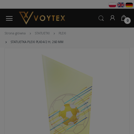
0
Strona główna
STATUETKI
PLEXI
STATUETKA PLEXI PLX04/2 H; 260 MM