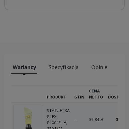
Warianty
Specyfikacja
Opinie
Wys
CENA
PRODUKT
GTIN
NETTO
DOSTĘPN
STATUETKA
PLEXI
–
39,84 zł
3 szt.
PLX04/1 H;
250 MM