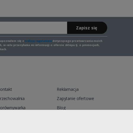
Zapisz się
zapoznałem się z
treścią regulaminu
dotyczącego przetwarzania moich
 w celu przesyłania mi informacji o ofercie sklepu tj. o promocjach,
tach.
ontakt
Reklamacja
rzechowalnia
Zapytanie ofertowe
orównywarka
Blog
egulamin
Polityka prywatności