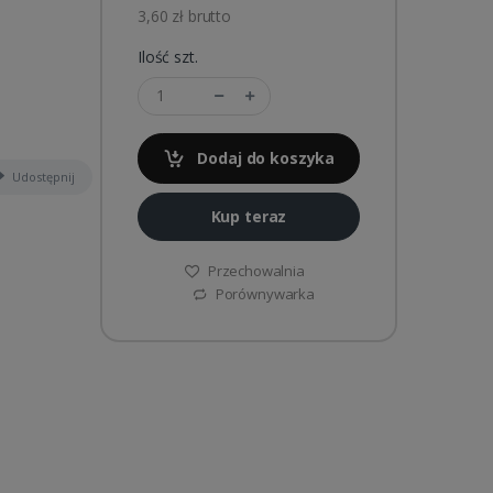
3,60 zł brutto
Ilość szt.
Dodaj do koszyka
Udostępnij
Kup teraz
Przechowalnia
Porównywarka