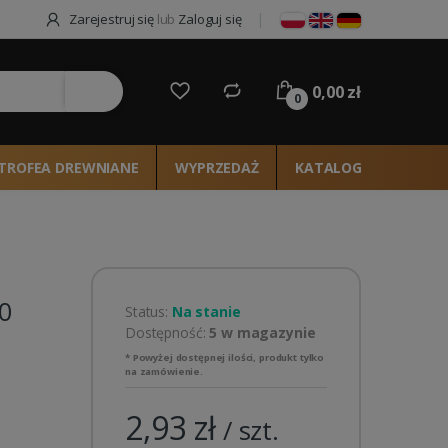
Zarejestruj się
lub
Zaloguj się
0,00 zł
ie
0
TROFEA DREWNIANE
WYPRZEDAŻ
KATALOG 2026
0
Status:
Na stanie
Dostępność:
5 w magazynie
* Powyżej dostępnej ilości, produkt tylko
na zamówienie.
2,93 zł
/ szt.