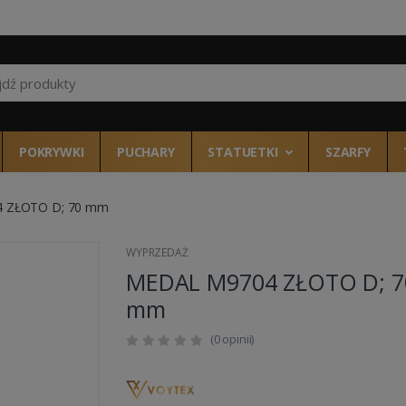
Wszystkie kategor
POKRYWKI
PUCHARY
STATUETKI
SZARFY
 ZŁOTO D; 70 mm
WYPRZEDAŻ
MEDAL M9704 ZŁOTO D; 7
mm
(0 opinii)