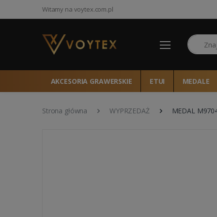
Witamy na voytex.com.pl
Szukaj
AKCESORIA GRAWERSKIE
ETUI
MEDALE
Strona główna
WYPRZEDAŻ
MEDAL M9704