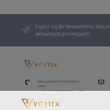
Zapisz się do Newslettera, aby 
aktualnych promocjach!
Masz pytania? Skontaktuj się z
nami!
+48 222 993 325, +48
535 669 876