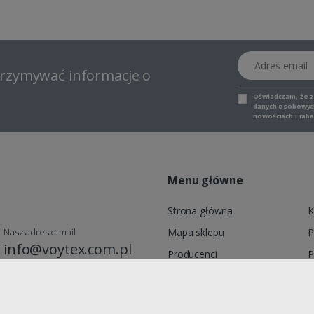
Adres email
otrzymywać informacje o
Oświadczam, że 
danych osobowych,
nowościach i raba
Menu główne
Strona główna
K
Nasz adres e-mail
Mapa sklepu
P
info@voytex.com.pl
Producenci
P
Moje konto
R
Promocje