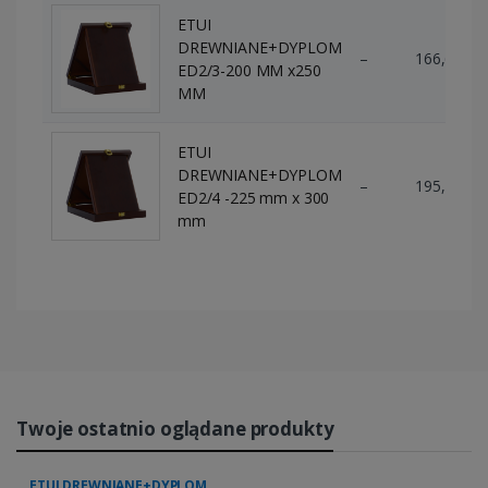
ETUI
DREWNIANE+DYPLOM
–
166,67 zł
ED2/3-200 MM x250
MM
ETUI
DREWNIANE+DYPLOM
–
195,12 zł
ED2/4 -225 mm x 300
mm
Twoje ostatnio oglądane produkty
ETUI DREWNIANE+DYPLOM