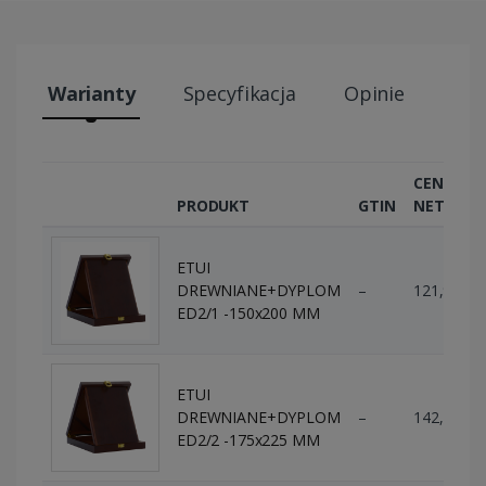
Warianty
Specyfikacja
Opinie
Wys
CENA
PRODUKT
GTIN
NETTO
ETUI
DREWNIANE+DYPLOM
–
121,95 zł
ED2/1 -150x200 MM
ETUI
DREWNIANE+DYPLOM
–
142,28 zł
ED2/2 -175x225 MM