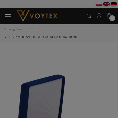
0
Strona główna
ETUI
"D99" NIEBIESKI -ETUI WELUROWE NA MEDAL 70 MM